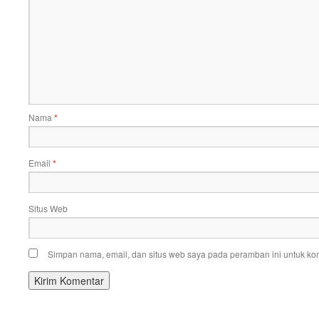
Nama
*
Email
*
Situs Web
Simpan nama, email, dan situs web saya pada peramban ini untuk kom