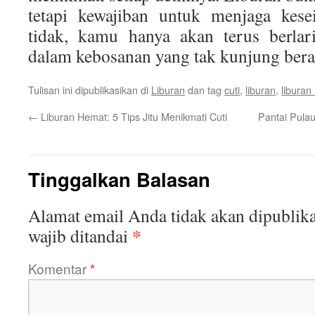
tetapi kewajiban untuk menjaga kese
tidak, kamu hanya akan terus berlari
dalam kebosanan yang tak kunjung bera
Tulisan ini dipublikasikan di
Liburan
dan tag
cuti
,
liburan
,
liburan
←
Liburan Hemat: 5 Tips Jitu Menikmati Cuti
Pantai Pula
Tinggalkan Balasan
Alamat email Anda tidak akan dipublika
*
wajib ditandai
Komentar
*