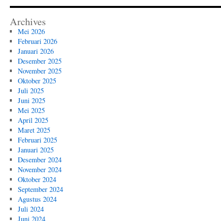
Archives
Mei 2026
Februari 2026
Januari 2026
Desember 2025
November 2025
Oktober 2025
Juli 2025
Juni 2025
Mei 2025
April 2025
Maret 2025
Februari 2025
Januari 2025
Desember 2024
November 2024
Oktober 2024
September 2024
Agustus 2024
Juli 2024
Juni 2024