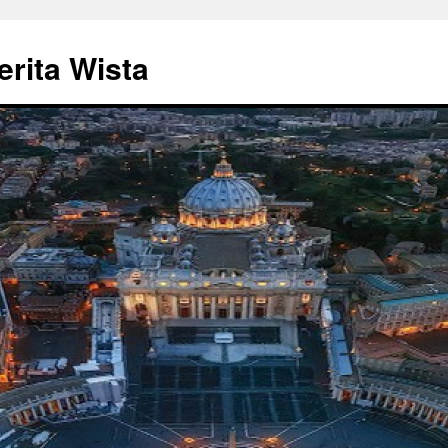
rita Wista