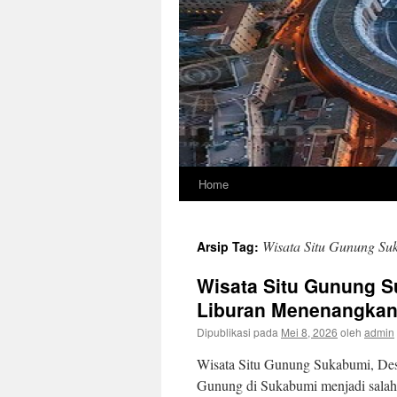
Home
Langsung
ke
Wisata Situ Gunung Su
Arsip Tag:
isi
Wisata Situ Gunung S
Liburan Menenangka
Dipublikasi pada
Mei 8, 2026
oleh
admin
Wisata Situ Gunung Sukabumi, Des
Gunung di Sukabumi menjadi salah s