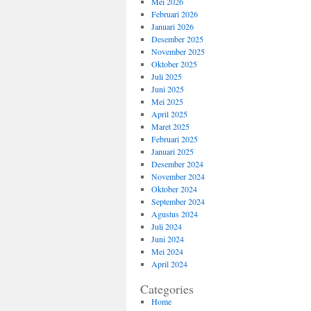
Mei 2026
Februari 2026
Januari 2026
Desember 2025
November 2025
Oktober 2025
Juli 2025
Juni 2025
Mei 2025
April 2025
Maret 2025
Februari 2025
Januari 2025
Desember 2024
November 2024
Oktober 2024
September 2024
Agustus 2024
Juli 2024
Juni 2024
Mei 2024
April 2024
Categories
Home