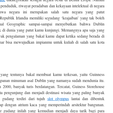
 penduduk, riwayat peradaban dan kekayaan intelektual di negara
ahwa negara ini merupakan salah satu negara yang patut
Republik Irlandia memiliki segudang ‘keajaiban’ yang tak boleh
nal Geographic sampai-sampai menyebutkan bahwa Dublin
ik di dunia yang patut kamu kunjungi. Memangnya apa saja yang
nyak pengalaman yang bakal kamu dapat ketika sedang berada di
enar bisa mewujudkan impianmu untuk kuliah di salah satu kota
n yang tentunya bakal membuat kamu terkesan, yaitu Guinness
mpanan minuman asal Dublin yang namanya sudah mendunia itu.
 2000, banyak turis berdatangan. Tercatat, Guiness Storehouse
uta pengunjung dan menjadi destinasi wisata yang paling banyak
n gudang terdiri dari tujuh
slot olympus
lantai dan dibentuk
ap dengan atrium kaca yang memperindah arsitektur bangunan.
ur gudang inilah yang kemudian menjadi daya tarik bagi para