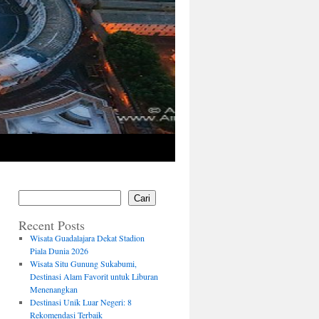
Cari
Recent Posts
Wisata Guadalajara Dekat Stadion
Piala Dunia 2026
Wisata Situ Gunung Sukabumi,
Destinasi Alam Favorit untuk Liburan
Menenangkan
Destinasi Unik Luar Negeri: 8
Rekomendasi Terbaik