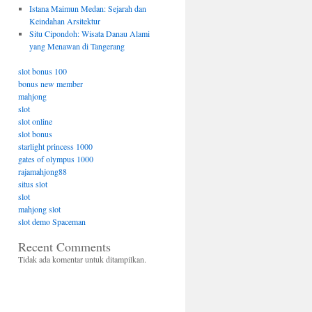
Istana Maimun Medan: Sejarah dan
Keindahan Arsitektur
Situ Cipondoh: Wisata Danau Alami
yang Menawan di Tangerang
slot bonus 100
bonus new member
mahjong
slot
slot online
slot bonus
starlight princess 1000
gates of olympus 1000
rajamahjong88
situs slot
slot
mahjong slot
slot demo Spaceman
Recent Comments
Tidak ada komentar untuk ditampilkan.