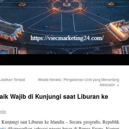
 Jadikan Tempat
Wisata Neraka : Pengalaman Unik yang Menantang
Adrenalin
→
ik Wajib di Kunjungi saat Liburan ke
dmin
Kunjungi saat Liburan ke Irlandia – Secara geografis, Republik
tic
dikategorikan sebagai negara besar di Benua Eropa. Namun