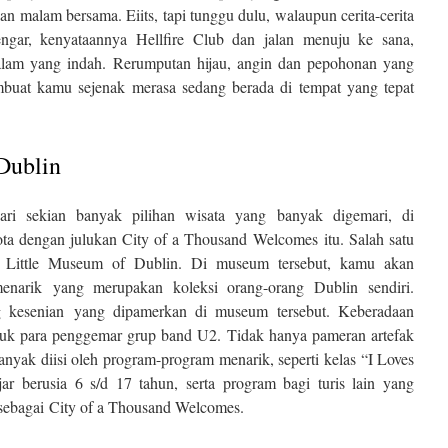
n malam bersama. Eiits, tapi tunggu dulu, walaupun cerita-cerita
ngar, kenyataannya Hellfire Club dan jalan menuju ke sana,
am yang indah. Rerumputan hijau, angin dan pepohonan yang
buat kamu sejenak merasa sedang berada di tempat yang tepat
Dublin
i sekian banyak pilihan wisata yang banyak digemari, di
a dengan julukan City of a Thousand Welcomes itu. Salah satu
e Little Museum of Dublin. Di museum tersebut, kamu akan
enarik yang merupakan koleksi orang-orang Dublin sendiri.
g kesenian yang dipamerkan di museum tersebut. Keberadaan
tuk para penggemar grup band U2. Tidak hanya pameran artefak
nyak diisi oleh program-program menarik, seperti kelas “I Loves
ar berusia 6 s/d 17 tahun, serta program bagi turis lain yang
sebagai City of a Thousand Welcomes.