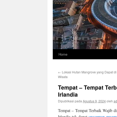
Home
Langsung
ke
←
Lokasi Hutan Mangrove yang Dapat di
isi
Wisata
Tempat – Tempat Terba
Irlandia
Dipublikasi pada
Agustus 9, 2024
oleh
a
Tempat – Tempat Terbaik Wajib di 
Irlandia tak dapat
spaceman pragma