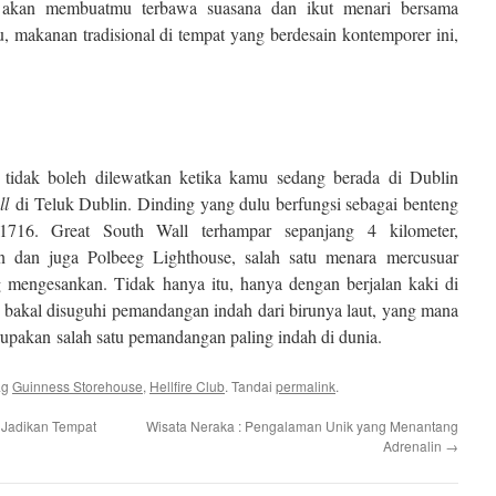
al akan membuatmu terbawa suasana dan ikut menari bersama
, makanan tradisional di tempat yang berdesain kontemporer ini,
 tidak boleh dilewatkan ketika kamu sedang berada di Dublin
ll
di Teluk Dublin. Dinding yang dulu berfungsi sebagai benteng
1716. Great South Wall terhampar sepanjang 4 kilometer,
 dan juga Polbeeg Lighthouse, salah satu menara mercusuar
g mengesankan. Tidak hanya itu, hanya dengan berjalan kaki di
a bakal disuguhi pemandangan indah dari birunya laut, yang mana
pakan salah satu pemandangan paling indah di dunia.
ag
Guinness Storehouse
,
Hellfire Club
. Tandai
permalink
.
 Jadikan Tempat
Wisata Neraka : Pengalaman Unik yang Menantang
Adrenalin
→